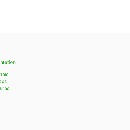
ntation
iels
ges
ures