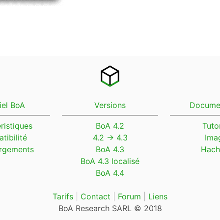
iel BoA
Versions
Docume
ristiques
BoA 4.2
Tutor
tibilité
4.2 → 4.3
Ima
rgements
BoA 4.3
Hach
BoA 4.3 localisé
BoA 4.4
Tarifs
|
Contact
|
Forum
|
Liens
BoA Research SARL © 2018