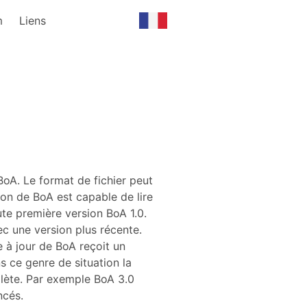
m
Liens
BoA. Le format de fichier peut
ion de BoA est capable de lire
toute première version BoA 1.0.
ec une version plus récente.
e à jour de BoA reçoit un
ns ce genre de situation la
mplète. Par exemple BoA 3.0
ncés.