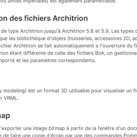
 ou unités impériales) est également paramétrable.
on des fichiers Architrion
 de type Architrion jusqu'à Architrion 5.8 et 5.9. Les types 
i que les bibliothèque d'objets (huisseries, accessoires 2D,
ichier Architrion se fait automatiquement a l'ouverture du 
rion étant différente de celle des fichiers BoA, un gestionn
importé et les paramètres correspondants.
y modeling) est un format 3D utilisable pour visualiser un 
en VRML.
map
exporter une image bitmap à partir de la fenêtre d'un docu
sible de faire une copie d'écran par une des commandes Pom