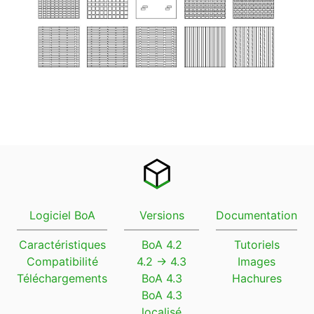
Logiciel BoA
Versions
Documentation
Caractéristiques
BoA 4.2
Tutoriels
Compatibilité
4.2 → 4.3
Images
Téléchargements
BoA 4.3
Hachures
BoA 4.3
localisé